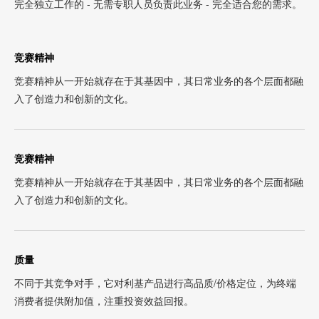
完全独立工作的 - 无需专职人员负责此业务 - 完全适合您的需求。
竞赛精神
竞赛精神从一开始就存在于其基因中，其日常业务的各个层面都融
入了创造力和创新的文化。
竞赛精神
竞赛精神从一开始就存在于其基因中，其日常业务的各个层面都融
入了创造力和创新的文化。
质量
不同于其竞争对手，它对利基产品进行高品质/价格定位，为终端
消费者提供附加值，注重投资效益回报。