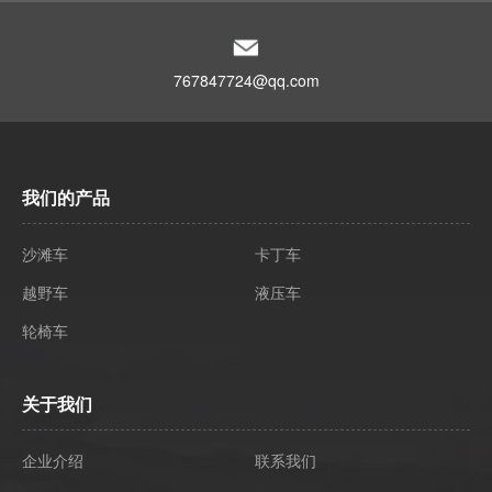
767847724@qq.com
我们的产品
沙滩车
卡丁车
越野车
液压车
轮椅车
关于我们
企业介绍
联系我们