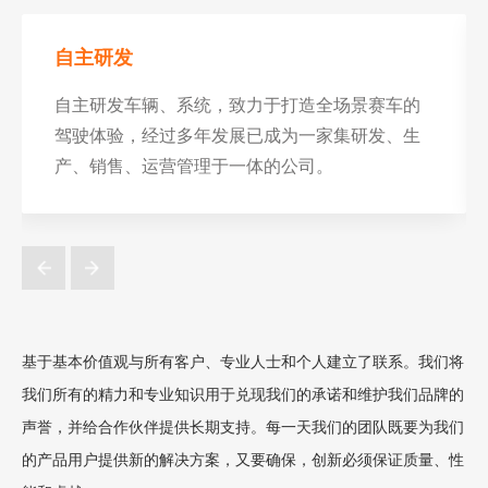
自主研发
自主研发车辆、系统，致力于打造全场景赛车的
驾驶体验，经过多年发展已成为一家集研发、生
产、销售、运营管理于一体的公司。
基于基本价值观与所有客户、专业人士和个人建立了联系。我们将
我们所有的精力和专业知识用于兑现我们的承诺和维护我们品牌的
声誉，并给合作伙伴提供长期支持。每一天我们的团队既要为我们
的产品用户提供新的解决方案，又要确保，创新必须保证质量、性